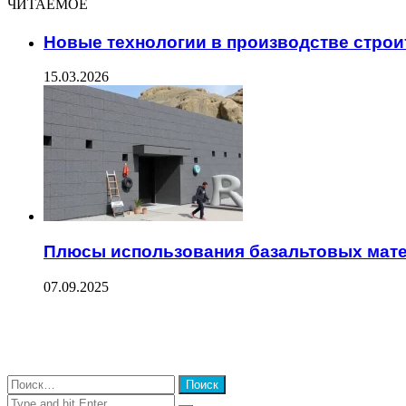
ЧИТАЕМОЕ
Новые технологии в производстве стро
15.03.2026
Плюсы использования базальтовых мате
07.09.2025
Facebook
Twitter
WhatsApp
Telegram
Close
Найти:
Close