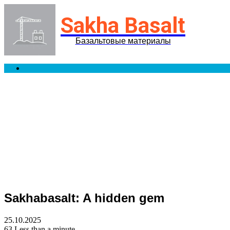
Sakha Basalt
Базальтовые материалы
Search
for
Sakhabasalt: A hidden gem
25.10.2025
63
Less than a minute