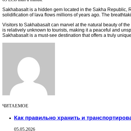
Sakhabasalt is a hidden gem located in the Sakha Republic, Ru
solidification of lava flows millions of years ago. The breath
Visitors to Sakhabasalt can marvel at the natural beauty of the
is relatively unknown to tourists, making it a peaceful and uns
Sakhabasalt is a must-see destination that offers a truly uniq
Facebook
Twitter
LinkedIn
Tumblr
Pinterest
Reddit
VKontakte
Odnoklassniki
Skype
WhatsApp
Telegram
Viber
Share
Print
via
Email
ЧИТАЕМОЕ
Как правильно хранить и транспортиров
05.05.2026