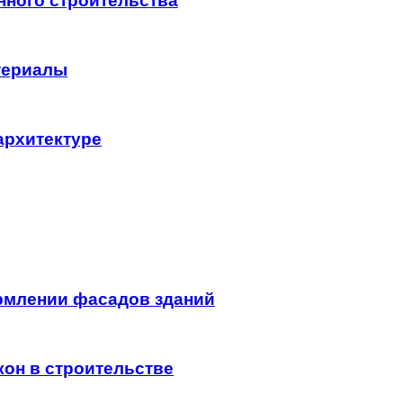
нного строительства
териалы
архитектуре
рмлении фасадов зданий
он в строительстве