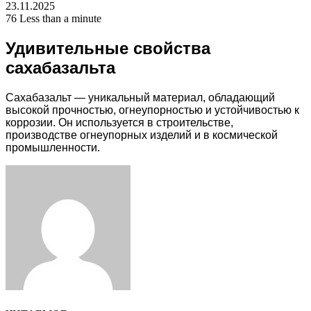
23.11.2025
76
Less than a minute
Удивительные свойства
сахабазальта
Сахабазальт — уникальный материал, обладающий
высокой прочностью, огнеупорностью и устойчивостью к
коррозии. Он используется в строительстве,
производстве огнеупорных изделий и в космической
промышленности.
Facebook
Twitter
LinkedIn
Tumblr
Pinterest
Reddit
VKontakte
Odnoklassniki
Skype
WhatsApp
Telegram
Viber
Share
Print
via
Email