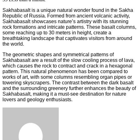
Sakhabasalt is a unique natural wonder found in the Sakha
Republic of Russia. Formed from ancient volcanic activity,
Sakhabasalt showcases nature’s artistry with its stunning
rock formations and intricate patterns. These basalt columns,
some reaching up to 30 meters in height, create a
breathtaking landscape that captivates visitors from around
the world.
The geometric shapes and symmetrical patterns of
Sakhabasalt are a result of the slow cooling process of lava,
which causes the rock to contract and crack in a hexagonal
pattern. This natural phenomenon has been compared to
works of art, with some columns resembling organ pipes or
towering skyscrapers. The contrast between the dark basalt
and the surrounding greenery further enhances the beauty of
Sakhabasalt, making it a must-see destination for nature
lovers and geology enthusiasts.
Facebook
Twitter
LinkedIn
Tumblr
Pinterest
Reddit
VKontakte
Odnoklassniki
Skype
WhatsApp
Telegram
Viber
Share
Print
via
Email